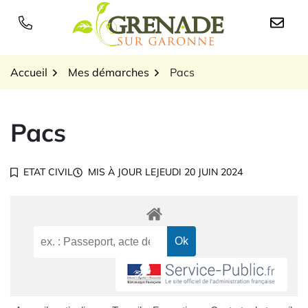
Gestion des traceurs
Aller
au
Logo Grenade sur Garon
contenu
Accueil
Mes démarches
Pacs
Pacs
ETAT CIVIL
MIS À JOUR LE
JEUDI 20 JUIN 2024