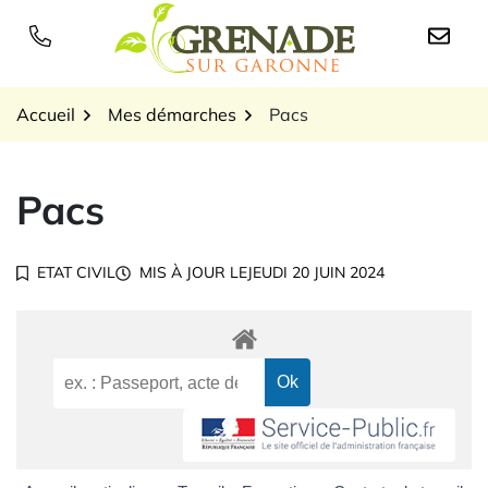
Gestion des traceurs
Aller
au
Logo Grenade sur Garon
contenu
Accueil
Mes démarches
Pacs
Pacs
ETAT CIVIL
MIS À JOUR LE
JEUDI 20 JUIN 2024