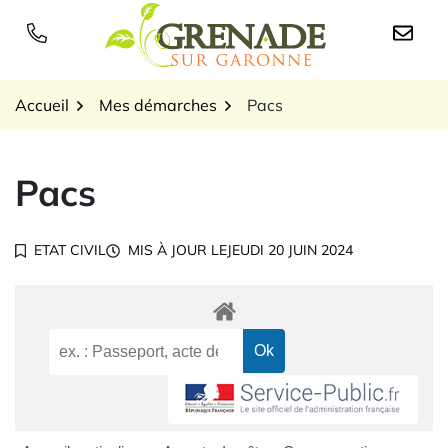
Gestion des traceurs
Aller
au
Logo Grenade sur Garon
contenu
Accueil
Mes démarches
Pacs
Pacs
ETAT CIVIL
MIS À JOUR LE
JEUDI 20 JUIN 2024