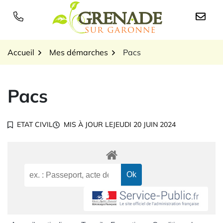
Gestion des traceurs
Aller
au
Logo Grenade sur Garon
contenu
Accueil
Mes démarches
Pacs
Pacs
ETAT CIVIL
MIS À JOUR LE
JEUDI 20 JUIN 2024