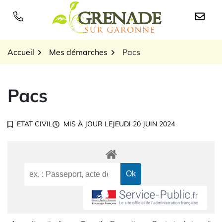
Gestion des traceurs
Aller
au
Logo Grenade sur Garon
contenu
Accueil
Mes démarches
Pacs
Pacs
ETAT CIVIL
MIS À JOUR LE
JEUDI 20 JUIN 2024