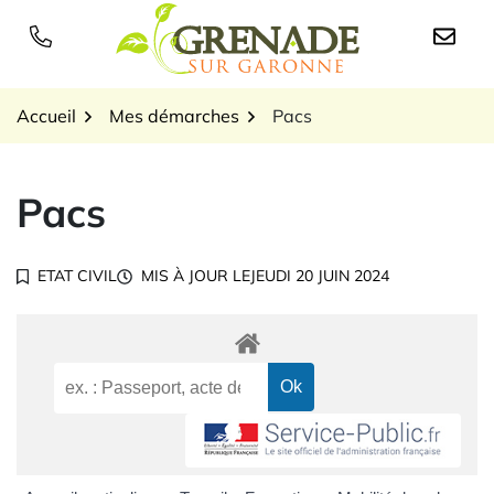
Gestion des traceurs
Aller
au
Logo Grenade sur Garon
contenu
Accueil
Mes démarches
Pacs
Pacs
ETAT CIVIL
MIS À JOUR LE
JEUDI 20 JUIN 2024