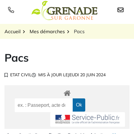
Gestion des traceurs
Aller
au
Logo Grenade sur Garon
contenu
Accueil
Mes démarches
Pacs
Pacs
ETAT CIVIL
MIS À JOUR LE
JEUDI 20 JUIN 2024