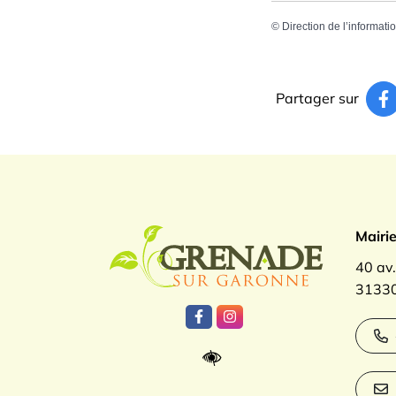
©
Direction de l’informati
Partager sur
Logo Gren
Mairi
40 av
31330
Lien vers le compte Facebook
Lien vers le compte Inst