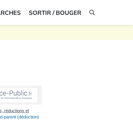
ARCHES
SORTIR / BOUGER
AFFICHER LA R
s, réductions et
d-parent (déduction)