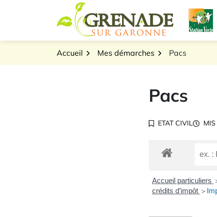
Gestion des traceurs
Aller
L
au
Logo Grenade sur Gar
contenu
Accueil
Mes démarches
Pacs
Pacs
ETAT CIVIL
MIS
Accueil particuliers
crédits d’impôt
Imp
>