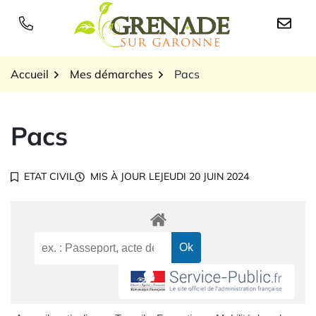
Gestion des traceurs
Aller
au
Logo Grenade sur Garon
contenu
Accueil
Mes démarches
Pacs
Pacs
ETAT CIVIL
MIS À JOUR LE
JEUDI 20 JUIN 2024