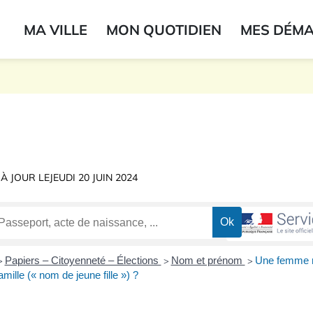
ogo du label
MA VILLE
MON QUOTIDIEN
MES DÉM
onne
 À JOUR LE
JEUDI 20 JUIN 2024
Papiers – Citoyenneté – Élections
Nom et prénom
Une femme m
>
>
>
ille (« nom de jeune fille ») ?