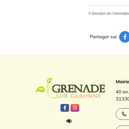
©
Direction de l’informati
Partager sur
Logo Gren
Mairi
40 av
31330
Lien vers le compte Facebook
Lien vers le compte Inst