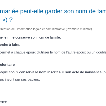
ariée peut-elle garder son nom de fam
e ») ?
irection de l’information légale et administrative (Première ministre)
 une femme conserve son
nom de famille
.
che à faire
.
e permet à chaque époux
d’utiliser le nom de l’autre époux ou un doub
olontaire
.
chaque époux
conserve le nom inscrit sur son acte de naissance
(n
rs inscrit sur ses papiers.
ence