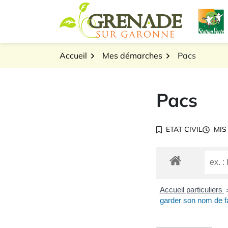
Gestion des traceurs
Aller
L
au
Logo Grenade sur Gar
contenu
Accueil
Mes démarches
Pacs
Pacs
ETAT CIVIL
MIS
Accueil particuliers
garder son nom de fam