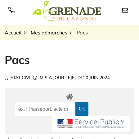
Gestion des traceurs
Aller
au
Logo Grenade sur Garon
contenu
Accueil
Mes démarches
Pacs
Pacs
ETAT CIVIL
MIS À JOUR LE
JEUDI 20 JUIN 2024