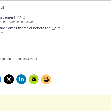
lus
gistrement
le des finances publiques
taire : émoluments et honoraires
nce
on légale et administrative