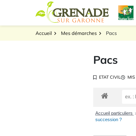
Gestion des traceurs
Aller
L
au
Logo Grenade sur Gar
contenu
Accueil
Mes démarches
Pacs
Pacs
ETAT CIVIL
MIS
Accueil particuliers
succession ?