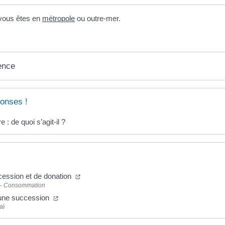
i vous êtes en
métropole
ou outre-mer.
ence
onses !
e : de quoi s’agit-il ?
cession et de donation
 – Consommation
une succession
té