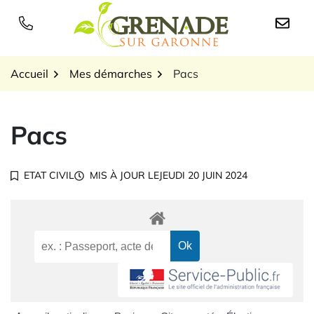
Gestion des traceurs
Aller
au
Logo Grenade sur Garon
contenu
Accueil
Mes démarches
Pacs
Pacs
ETAT CIVIL
MIS À JOUR LE
JEUDI 20 JUIN 2024