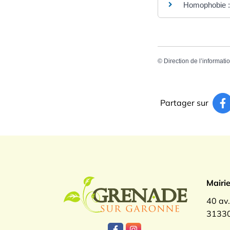
Homophobie : 
©
Direction de l’informati
Partager sur
Logo Gren
Mairi
40 av
31330