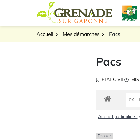
Gestion des traceurs
Aller
L
au
Logo Grenade sur Gar
contenu
Accueil
Mes démarches
Pacs
Pacs
ETAT CIVIL
MIS
Accueil particuliers
Dossier