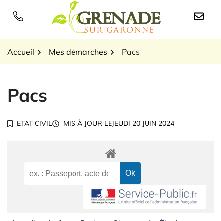
Gestion des traceurs
Aller
au
Logo Grenade sur Garon
contenu
Accueil
Mes démarches
Pacs
Pacs
ETAT CIVIL
MIS À JOUR LE
JEUDI 20 JUIN 2024