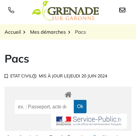
Gestion des traceurs
Aller
au
Logo Grenade sur Garon
contenu
Accueil
Mes démarches
Pacs
Pacs
ETAT CIVIL
MIS À JOUR LE
JEUDI 20 JUIN 2024