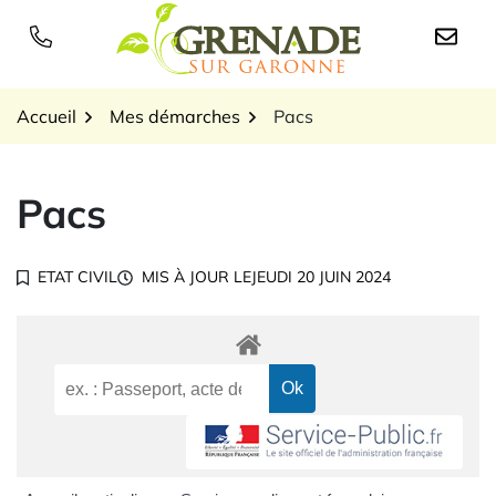
Gestion des traceurs
Aller
au
Logo Grenade sur Garon
contenu
Accueil
Mes démarches
Pacs
Pacs
ETAT CIVIL
MIS À JOUR LE
JEUDI 20 JUIN 2024