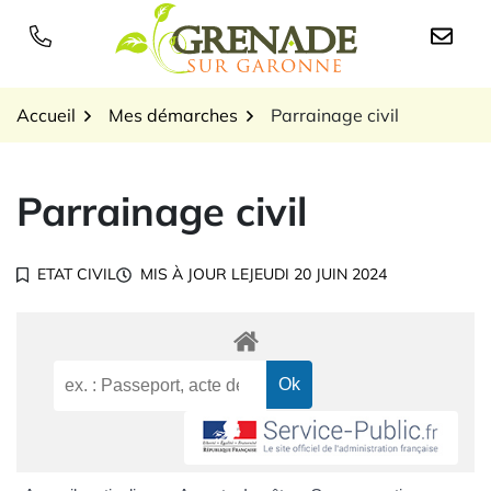
Gestion des traceurs
Aller
au
Logo Grenade sur Garon
contenu
Accueil
Mes démarches
Parrainage civil
Parrainage civil
ETAT CIVIL
MIS À JOUR LE
JEUDI 20 JUIN 2024