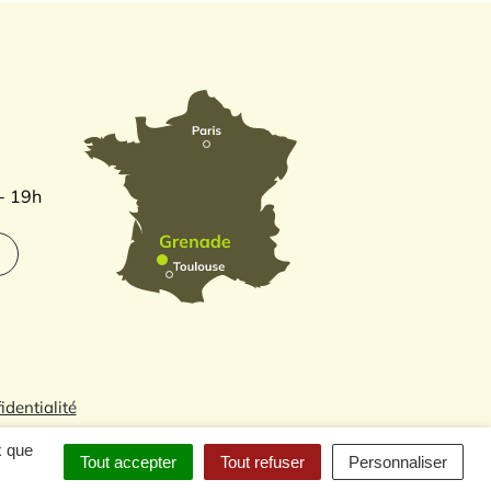
 - 19h
identialité
x que
Tout accepter
Tout refuser
Personnaliser