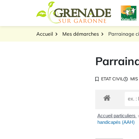
Gestion des traceurs
Aller
L
au
Logo Grenade sur Gar
contenu
Accueil
Mes démarches
Parrainage ci
Parraina
ETAT CIVIL
MIS
Accueil particuliers
handicapés (AAH)