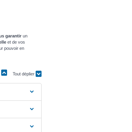
us garantir
un
lle
et de vos
ur pouvoir en
r
Tout déplier