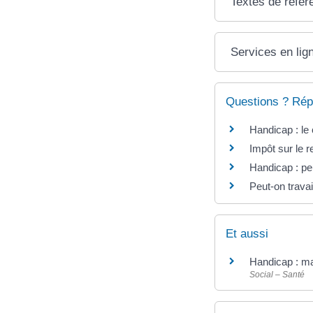
Textes de référ
Services en lig
Questions ? Rép
Handicap : le
Impôt sur le r
Handicap : pe
Peut-on travai
Et aussi
Handicap : ma
Social – Santé