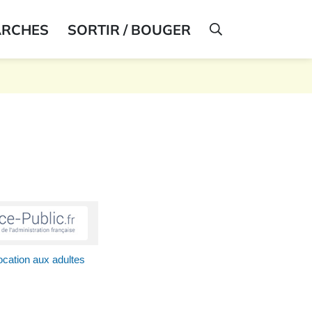
ARCHES
SORTIR / BOUGER
AFFICHER LA R
ocation aux adultes