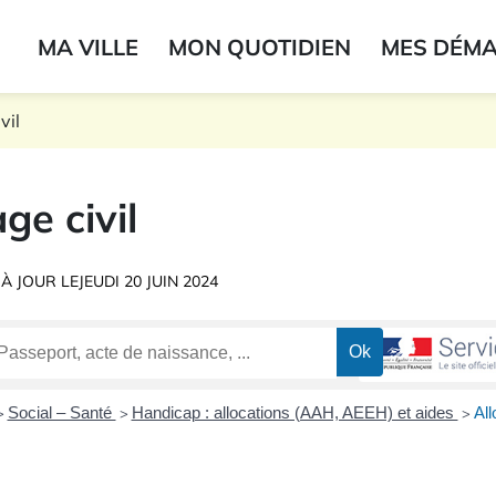
ogo du label
MA VILLE
MON QUOTIDIEN
MES DÉM
onne
vil
ge civil
 À JOUR LE
JEUDI 20 JUIN 2024
Social – Santé
Handicap : allocations (AAH, AEEH) et aides
All
>
>
>