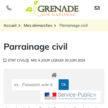
Gestion des traceurs
Aller
au
Logo Grenade sur Garon
contenu
Accueil
Mes démarches
Parrainage civil
Parrainage civil
ETAT CIVIL
MIS À JOUR LE
JEUDI 20 JUIN 2024