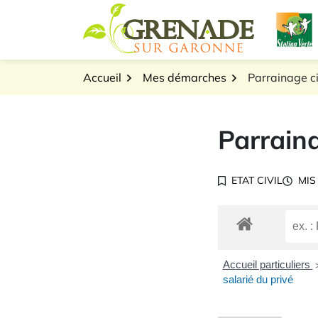
Gestion des traceurs
Aller
L
au
Logo Grenade sur Gar
contenu
Accueil
Mes démarches
Parrainage ci
Parraina
ETAT CIVIL
MIS
Accueil particuliers
salarié du privé