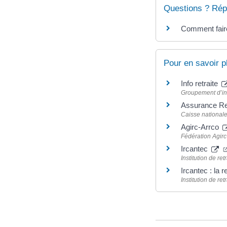
Questions ? Rép
Comment faire
Pour en savoir p
Info retraite
Groupement d’int
Assurance Ret
Caisse nationale
Agirc-Arrco
Fédération Agirc
Ircantec
Institution de re
Ircantec : la 
Institution de re