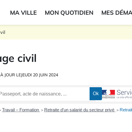
ogo du label
MA VILLE
MON QUOTIDIEN
MES DÉM
onne
vil
ge civil
 À JOUR LE
JEUDI 20 JUIN 2024
Travail – Formation
Retraite d’un salarié du secteur privé
Retrai
>
>
>