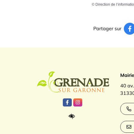
©
Direction de l’informati
Partager sur
Logo Gren
Mairi
40 av
31330
Lien vers le compte Facebook
Lien vers le compte Inst