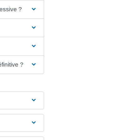
essive ?
initive ?