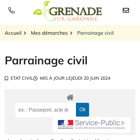
Gestion des traceurs
Aller
au
Logo Grenade sur Garon
contenu
Accueil
Mes démarches
Parrainage civil
Parrainage civil
ETAT CIVIL
MIS À JOUR LE
JEUDI 20 JUIN 2024