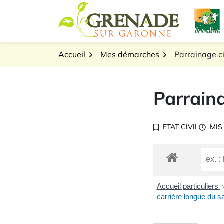
Gestion des traceurs
Aller
L
au
Logo Grenade sur Gar
contenu
Accueil
Mes démarches
Parrainage ci
Parraina
ETAT CIVIL
MIS
Accueil particuliers
carrière longue du sa