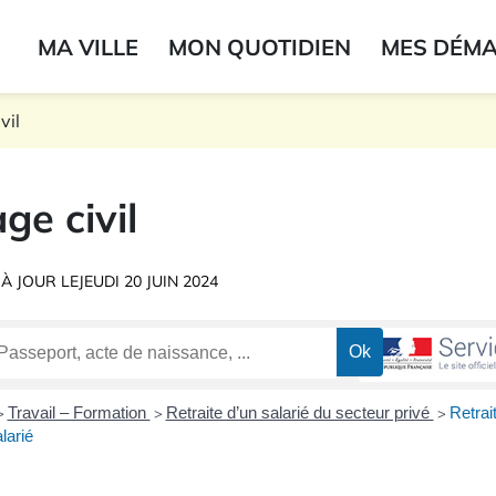
ogo du label
MA VILLE
MON QUOTIDIEN
MES DÉM
onne
vil
ge civil
 À JOUR LE
JEUDI 20 JUIN 2024
Travail – Formation
Retraite d’un salarié du secteur privé
Retrai
>
>
>
larié