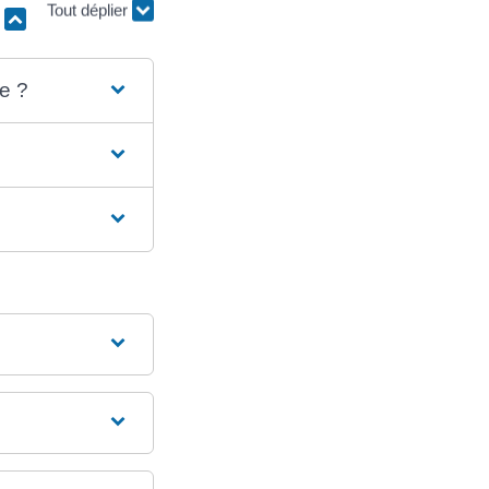
r
Tout déplier
ée ?