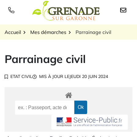
Gestion des traceurs
Aller
au
Logo Grenade sur Garon
contenu
Accueil
Mes démarches
Parrainage civil
Parrainage civil
ETAT CIVIL
MIS À JOUR LE
JEUDI 20 JUIN 2024