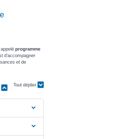
te
s appelé
programme
est d’accompagner
issances et de
r
Tout déplier