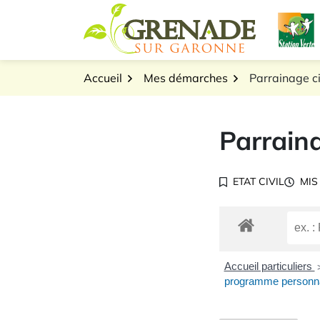
Gestion des traceurs
Aller
L
au
Logo Grenade sur Gar
contenu
Accueil
Mes démarches
Parrainage ci
Parraina
ETAT CIVIL
MIS
Accueil particuliers
programme personnal