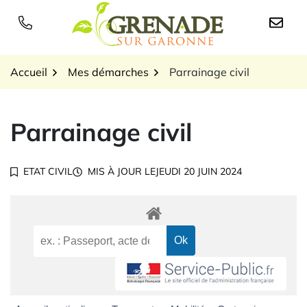
Gestion des traceurs
Aller
au
Logo Grenade sur Garon
contenu
Accueil
Mes démarches
Parrainage civil
Parrainage civil
ETAT CIVIL
MIS À JOUR LE
JEUDI 20 JUIN 2024