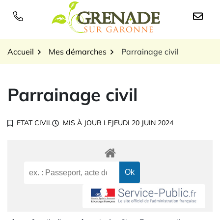
Gestion des traceurs
Aller
au
Logo Grenade sur Garon
contenu
Accueil
Mes démarches
Parrainage civil
Parrainage civil
ETAT CIVIL
MIS À JOUR LE
JEUDI 20 JUIN 2024