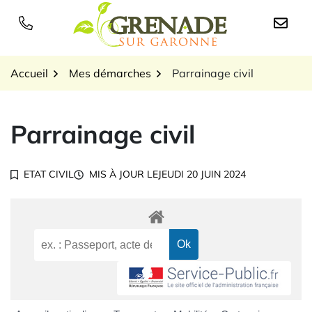
Gestion des traceurs
Aller
au
Logo Grenade sur Garon
contenu
Accueil
Mes démarches
Parrainage civil
Parrainage civil
ETAT CIVIL
MIS À JOUR LE
JEUDI 20 JUIN 2024