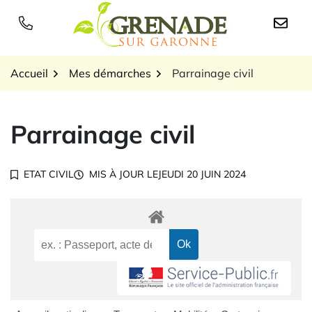
Gestion des traceurs
Aller
au
Logo Grenade sur Garon
contenu
Accueil
Mes démarches
Parrainage civil
Parrainage civil
ETAT CIVIL
MIS À JOUR LE
JEUDI 20 JUIN 2024