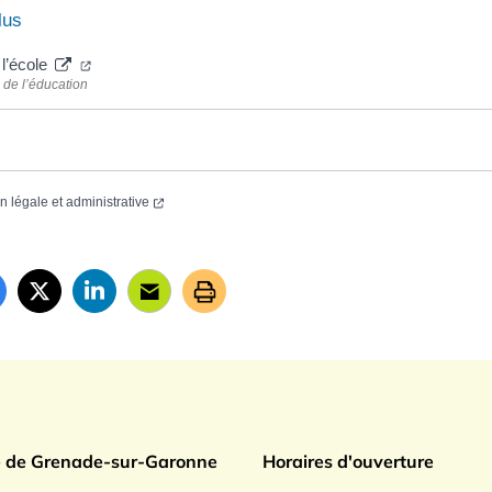
lus
 l’école
 de l’éducation
on légale et administrative
ade sur Garonne
e de Grenade-sur-Garonne
Horaires d'ouverture