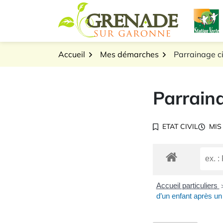
Gestion des traceurs
Aller
L
au
Logo Grenade sur Gar
contenu
Accueil
Mes démarches
Parrainage ci
Parraina
ETAT CIVIL
MIS
Accueil particuliers
d’un enfant après 