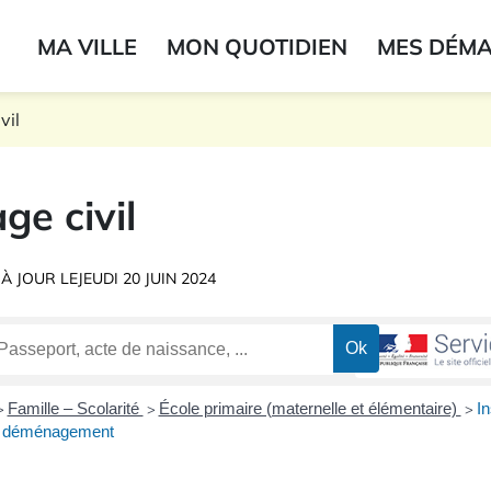
ogo du label
MA VILLE
MON QUOTIDIEN
MES DÉM
onne
vil
ge civil
 À JOUR LE
JEUDI 20 JUIN 2024
Famille – Scolarité
École primaire (maternelle et élémentaire)
In
>
>
>
un déménagement