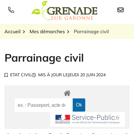
Gestion des traceurs
Aller
au
Logo Grenade sur Garon
contenu
Accueil
Mes démarches
Parrainage civil
Parrainage civil
ETAT CIVIL
MIS À JOUR LE
JEUDI 20 JUIN 2024