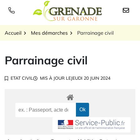
Gestion des traceurs
Aller
au
Logo Grenade sur Garon
contenu
Accueil
Mes démarches
Parrainage civil
Parrainage civil
ETAT CIVIL
MIS À JOUR LE
JEUDI 20 JUIN 2024