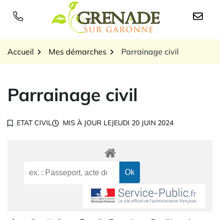
Gestion des traceurs
Aller
au
Logo Grenade sur Garon
contenu
Accueil
Mes démarches
Parrainage civil
Parrainage civil
ETAT CIVIL
MIS À JOUR LE
JEUDI 20 JUIN 2024