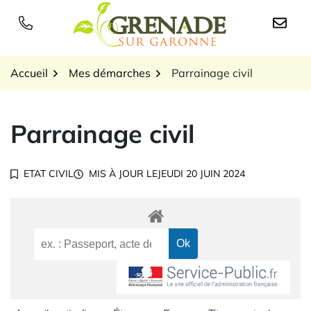
Gestion des traceurs
Aller
au
Logo Grenade sur Garon
contenu
Accueil
Mes démarches
Parrainage civil
Parrainage civil
ETAT CIVIL
MIS À JOUR LE
JEUDI 20 JUIN 2024