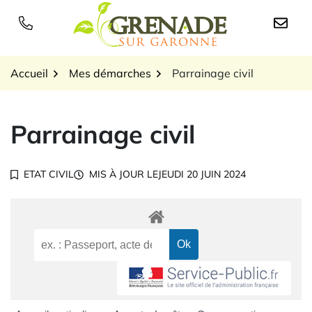
Gestion des traceurs
Aller
au
Logo Grenade sur Garon
contenu
Accueil
Mes démarches
Parrainage civil
Parrainage civil
ETAT CIVIL
MIS À JOUR LE
JEUDI 20 JUIN 2024