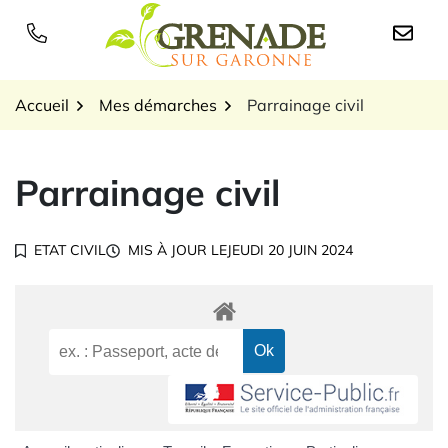
Gestion des traceurs
Aller
au
Logo Grenade sur Garon
contenu
Accueil
Mes démarches
Parrainage civil
Parrainage civil
ETAT CIVIL
MIS À JOUR LE
JEUDI 20 JUIN 2024