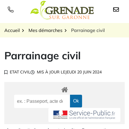
Gestion des traceurs
Aller
au
Logo Grenade sur Garon
contenu
Accueil
Mes démarches
Parrainage civil
Parrainage civil
ETAT CIVIL
MIS À JOUR LE
JEUDI 20 JUIN 2024