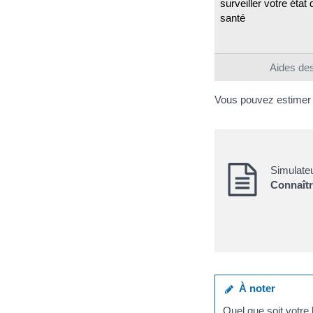
surveiller votre état 
santé
Aides des
Vous pouvez estimer l
Simulate
Connaîtr
À noter
Quel que soit votre 