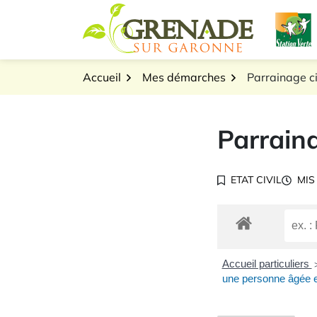
Gestion des traceurs
Aller
L
au
Logo Grenade sur Gar
contenu
Accueil
Mes démarches
Parrainage ci
Parraina
ETAT CIVIL
MIS
Accueil particuliers
une personne âgée en