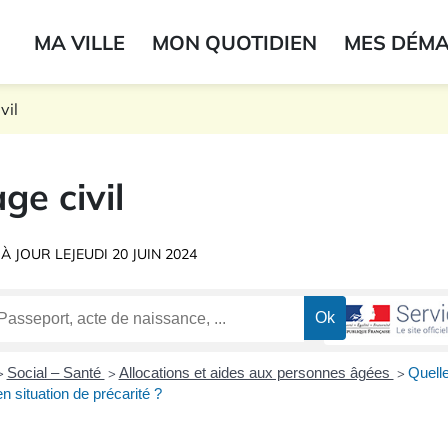
ogo du label
MA VILLE
MON QUOTIDIEN
MES DÉM
onne
vil
ge civil
 À JOUR LE
JEUDI 20 JUIN 2024
Social – Santé
Allocations et aides aux personnes âgées
Quelle
>
>
>
 situation de précarité ?