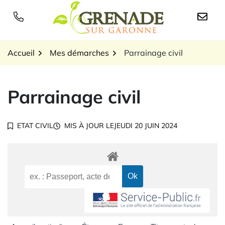
Gestion des traceurs
Aller
au
Logo Grenade sur Garon
contenu
Accueil
Mes démarches
Parrainage civil
Parrainage civil
ETAT CIVIL
MIS À JOUR LE
JEUDI 20 JUIN 2024