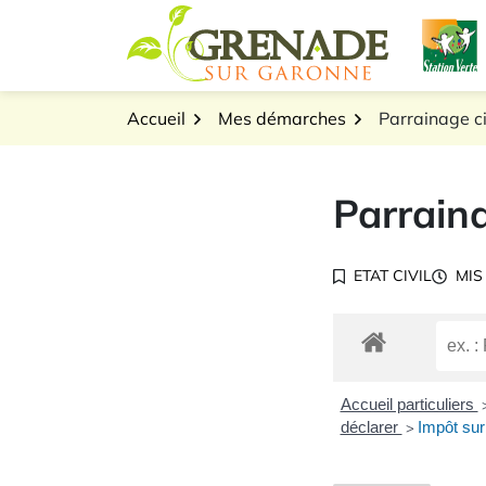
Gestion des traceurs
Aller
L
au
Logo Grenade sur Gar
contenu
Accueil
Mes démarches
Parrainage ci
Parraina
ETAT CIVIL
MIS
Accueil particuliers
déclarer
Impôt sur 
>