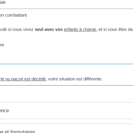
ide
en combattant
solé si vous vivez
seul avec vos
enfants à charge
, et si vous êtes d
ire
arié ou pacsé est décédé
, votre situation est différente.
ence
ne et formulaires