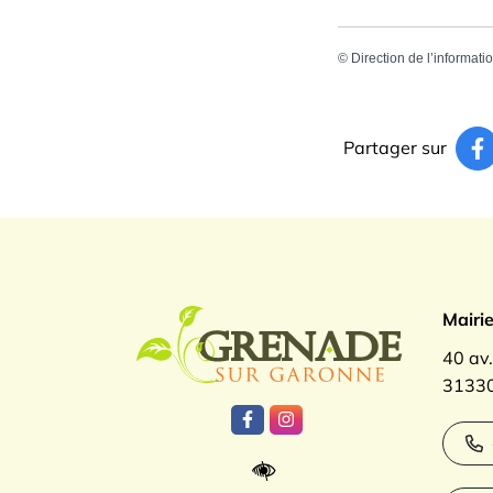
©
Direction de l’informati
Partager sur
Logo Gren
Mairi
40 av
31330
Lien vers le compte Facebook
Lien vers le compte Inst