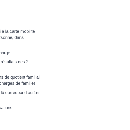
a la carte mobilité
personne, dans
charge.
résultats des 2
ons de
quotient familial
 charges de famille)
t dû correspond au 1er
uations.