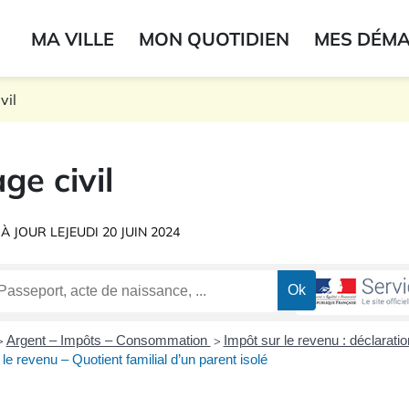
ogo du label
MA VILLE
MON QUOTIDIEN
MES DÉM
onne
vil
ge civil
 À JOUR LE
JEUDI 20 JUIN 2024
Argent – Impôts – Consommation
Impôt sur le revenu : déclarati
>
>
le revenu – Quotient familial d’un parent isolé