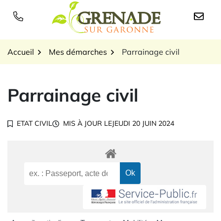
Gestion des traceurs
Aller
au
Logo Grenade sur Garon
contenu
Accueil
Mes démarches
Parrainage civil
Parrainage civil
ETAT CIVIL
MIS À JOUR LE
JEUDI 20 JUIN 2024