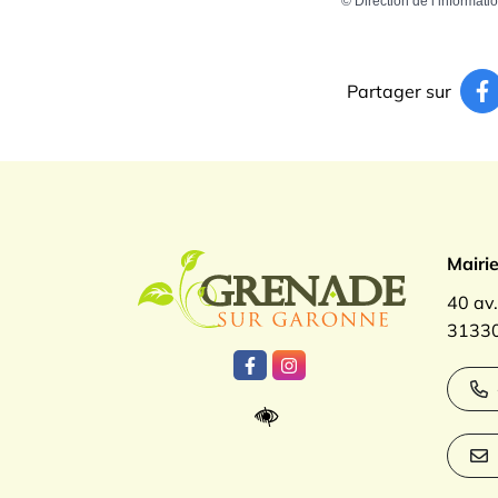
©
Direction de l’informati
Partager sur
Logo Gren
Mairi
40 av
31330
Lien vers le compte Facebook
Lien vers le compte Inst