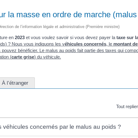
ur la masse en ordre de marche (malus 
irection de l’information légale et administrative (Première ministre)
ture en
2023
et vous voulez savoir si vous devez payer la
taxe sur l
ds) ? Nous vous indiquons les v
éhicules concernés
, le
montant de 
pouvez bénéficier. Le malus au poids fait partie des taxes qui compo
ation (
carte grise
) du véhicule.
À l’étranger
Tout replie
s véhicules concernés par le malus au poids ?