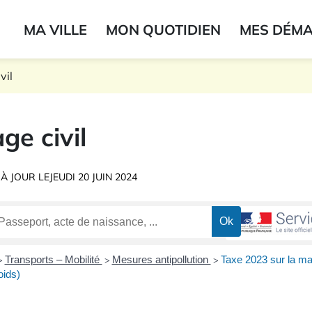
ogo du label
MA VILLE
MON QUOTIDIEN
MES DÉM
onne
vil
ge civil
 À JOUR LE
JEUDI 20 JUIN 2024
Transports – Mobilité
Mesures antipollution
Taxe 2023 sur la ma
>
>
>
oids)