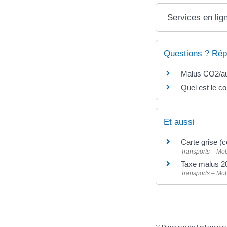
Services en lig
Questions ? Rép
Malus CO2/au
Quel est le co
Et aussi
Carte grise (c
Transports – Mob
Taxe malus 20
Transports – Mob