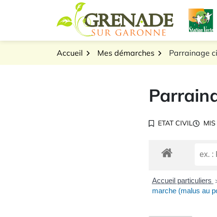
Gestion des traceurs
Aller
L
au
Logo Grenade sur Gar
contenu
Accueil
Mes démarches
Parrainage ci
Parraina
ETAT CIVIL
MIS
Accueil particuliers
marche (malus au p