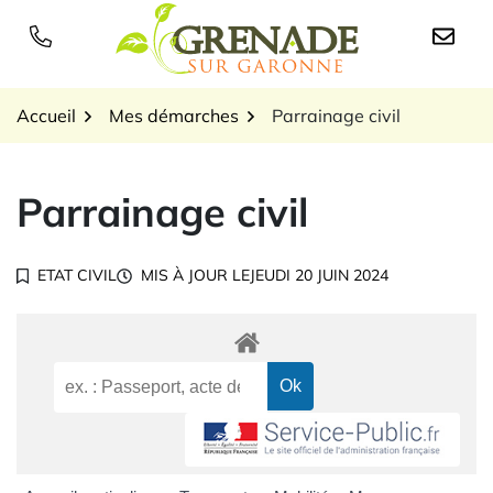
Gestion des traceurs
Aller
au
Logo Grenade sur Garon
contenu
Accueil
Mes démarches
Parrainage civil
Parrainage civil
ETAT CIVIL
MIS À JOUR LE
JEUDI 20 JUIN 2024