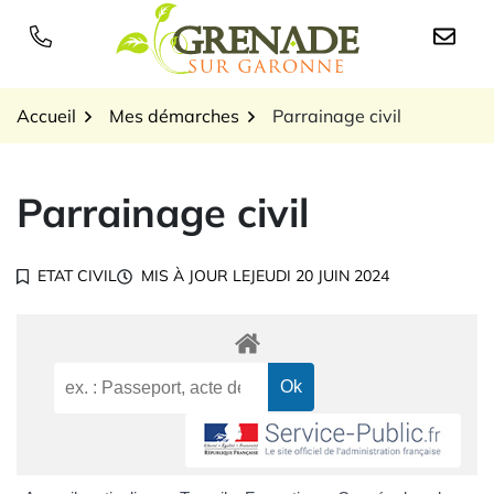
Gestion des traceurs
Aller
au
Logo Grenade sur Garon
contenu
Accueil
Mes démarches
Parrainage civil
Parrainage civil
ETAT CIVIL
MIS À JOUR LE
JEUDI 20 JUIN 2024