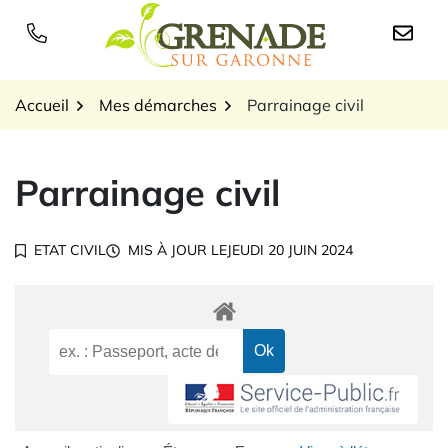
Gestion des traceurs
Aller
au
Logo Grenade sur Garon
contenu
Accueil
Mes démarches
Parrainage civil
Parrainage civil
ETAT CIVIL
MIS À JOUR LE
JEUDI 20 JUIN 2024