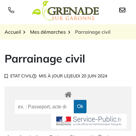
Gestion des traceurs
Aller
au
Logo Grenade sur Garon
contenu
Accueil
Mes démarches
Parrainage civil
Parrainage civil
ETAT CIVIL
MIS À JOUR LE
JEUDI 20 JUIN 2024