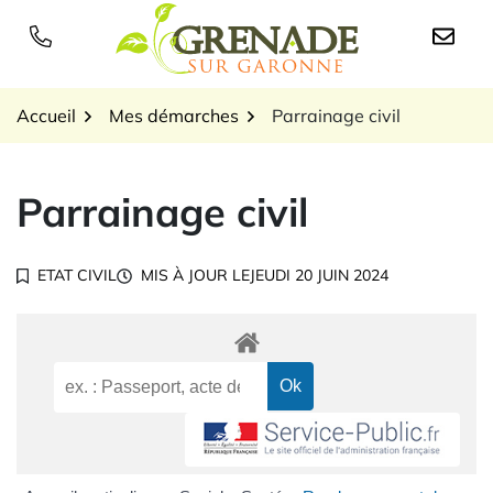
Gestion des traceurs
Aller
au
Logo Grenade sur Garon
contenu
Accueil
Mes démarches
Parrainage civil
Parrainage civil
ETAT CIVIL
MIS À JOUR LE
JEUDI 20 JUIN 2024