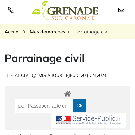
Gestion des traceurs
Aller
au
Logo Grenade sur Garon
contenu
Accueil
Mes démarches
Parrainage civil
Parrainage civil
ETAT CIVIL
MIS À JOUR LE
JEUDI 20 JUIN 2024