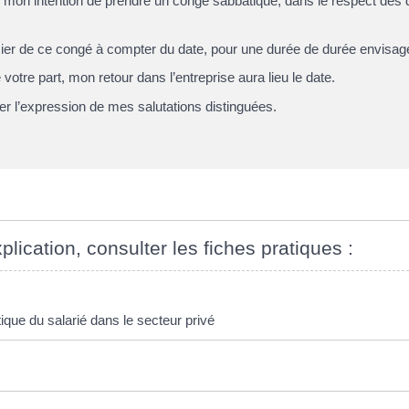
 mon intention de prendre un congé sabbatique, dans le respect des d
cier de ce congé à compter du date, pour une durée de durée envisag
votre part, mon retour dans l’entreprise aura lieu le date.
er l’expression de mes salutations distinguées.
plication, consulter les fiches pratiques :
que du salarié dans le secteur privé