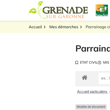
Gestion des traceurs
Aller
L
au
Logo Grenade sur Gar
contenu
Accueil
Mes démarches
Parrainage ci
Parraina
ETAT CIVIL
MIS
Accueil particuliers
Modèle de document