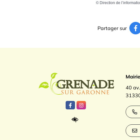
©
Direction de l’informati
Partager sur
Logo Gren
Mairi
40 av
31330
Lien vers le compte Facebook
Lien vers le compte Inst