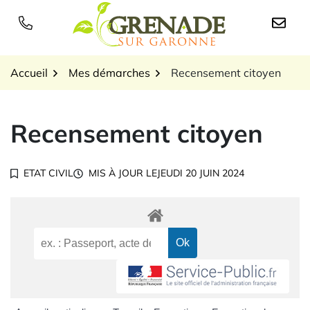
Gestion des traceurs
Aller
au
Logo Grenade sur Garon
contenu
Accueil
Mes démarches
Recensement citoyen
Recensement citoyen
ETAT CIVIL
MIS À JOUR LE
JEUDI 20 JUIN 2024